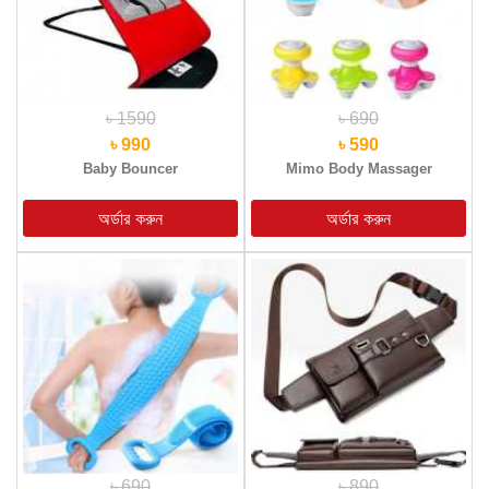
৳ 1590
৳ 690
৳ 990
৳ 590
Baby Bouncer
Mimo Body Massager
৳ 690
৳ 890