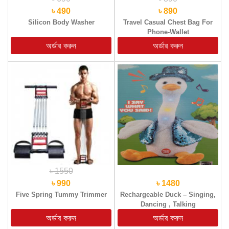
৳ 490
৳ 890
Silicon Body Washer
Travel Casual Chest Bag For
Phone-Wallet
৳ 1550
৳ 990
৳ 1480
Five Spring Tummy Trimmer
Rechargeable Duck – Singing,
Dancing , Talking