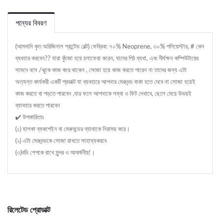
পন্যের বিবরণ
(আমদানি কৃত অরিজিনাল গ্রান্টেড বেল্ট) ফেব্রিক: ৭০% Neoprene, ৩০% পলিয়েস্টার, # কেন
ব্যবহার করবেন?? যারা কুঁজো হয়ে চলাফেরা করেন, যাদের পিঠ ব্যথা, এবং দীর্ঘক্ষন কম্পিউটারের
সামনে বসে /ঝুকে কাজ করে থাকেন , সোজা হয়ে কাজ করতে পারেন না তাদের জন্য এটা
অত্যন্ত কার্যকরী একটি প্রডাক্ট যা ব্যবহারে আপনার মেরুদন্ড বাকা হতে দেবে না সোজা হয়েই
কাজ করতে বা পড়তে পারবেন ,যার ফলে আপনাকে লম্বা ও ফিট দেখাবে, ছেলে মেয়ে উভয়ই
ব্যাবহার করতে পারবেন
✔️ উপকারিতাঃ
(১) হালকা ব্যকপেইন বা মেরুদন্ডের ব্যাথাকে নিরাময় করে।
(২) এটা মেরুদন্ডকে সোজা রাখতে সাহায্যকরবে
(৩)বডি শেপকে রাখে সুন্দর ও আকর্ষনীয়!।
রিলেটেড প্রোডাক্ট