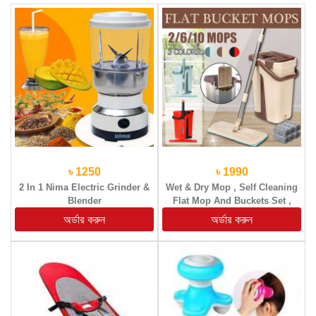
৳ 1250
৳ 1990
2 In 1 Nima Electric Grinder &
Wet & Dry Mop , Self Cleaning
Blender
Flat Mop And Buckets Set ,
Mop And Bucket Easy