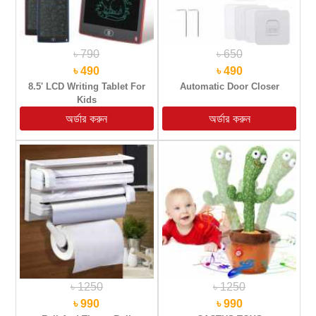
৳ 790
৳ 650
৳ 490
৳ 490
8.5' LCD Writing Tablet For
Automatic Door Closer
Kids
৳ 1250
৳ 1250
৳ 990
৳ 990