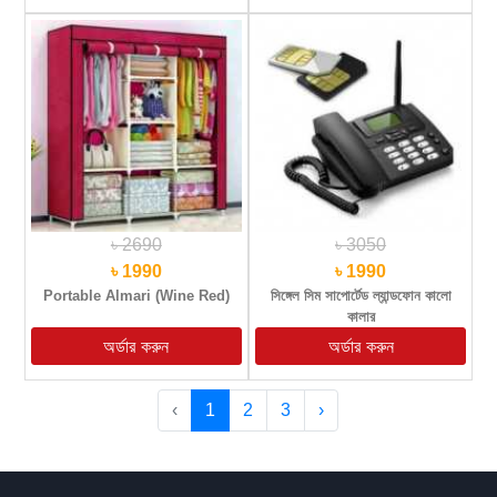
৳ 2690
৳ 3050
৳ 1990
৳ 1990
Portable Almari (Wine Red)
সিঙ্গেল সিম সাপোর্টেড ল্যান্ডফোন কালো
কালার
‹
1
2
3
›