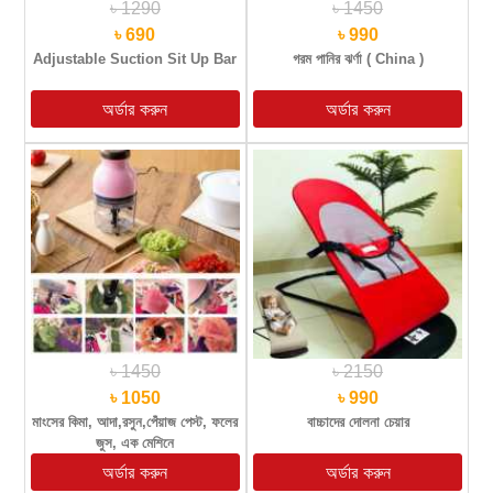
৳ 1290
৳ 1450
৳ 690
৳ 990
Adjustable Suction Sit Up Bar
গরম পানির ঝর্ণা ( China )
৳ 1450
৳ 2150
৳ 1050
৳ 990
মাংসের কিমা, আদা,রসুন,পেঁয়াজ পেস্ট, ফলের
বাচ্চাদের দোলনা চেয়ার
জুস, এক মেশিনে