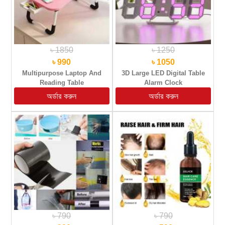
৳ 1850
৳ 1250
৳ 990
৳ 1050
Multipurpose Laptop And
3D Large LED Digital Table
Reading Table
Alarm Clock
৳ 790
৳ 790