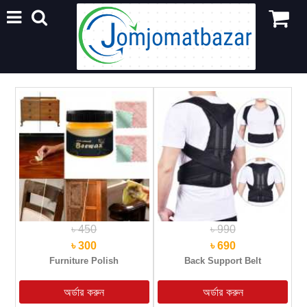
৳ 450
৳ 990
৳ 300
৳ 690
Furniture Polish
Back Support Belt