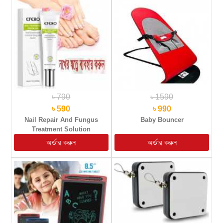
৳ 790
৳ 1590
৳ 590
৳ 990
Nail Repair And Fungus
Baby Bouncer
Treatment Solution