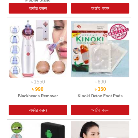
Mobile Stand
৳ 1550
৳ 690
৳ 990
৳ 350
Blackheads Remover
Kinoki Detox Foot Pads