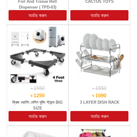
Foil And Tissue Roll
CACTUS TOYS
Dispenser ( TPD-03)
৳ 1550
৳ 1550
৳ 1250
৳ 1090
ফ্রিজ ওয়াশিং মেশিন মুভিং স্ট্যান্ড BIG
3 LAYER DISH RACK
SIZE