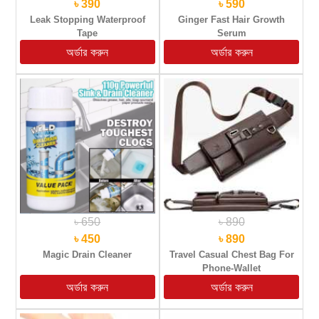
৳ 390
৳ 590
Leak Stopping Waterproof
Ginger Fast Hair Growth
Tape
Serum
৳ 650
৳ 890
৳ 450
৳ 890
Magic Drain Cleaner
Travel Casual Chest Bag For
Phone-Wallet