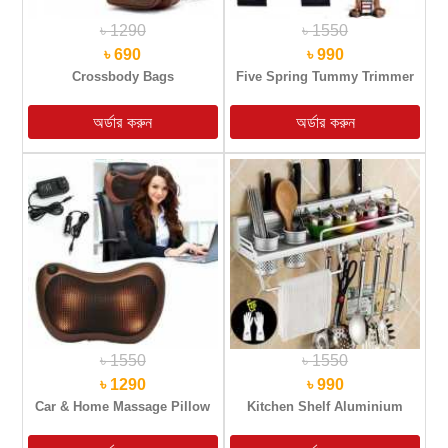
৳ 1290
৳ 1550
৳ 690
৳ 990
Crossbody Bags
Five Spring Tummy Trimmer
৳ 1550
৳ 1550
৳ 1290
৳ 990
Car & Home Massage Pillow
Kitchen Shelf Aluminium