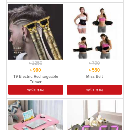
৳ 1250
৳ 790
৳ 990
৳ 550
T9 Electric Rechargeable
Miss Belt
Trimer