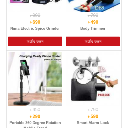
৳ 990
৳ 790
৳ 690
৳ 490
Nima Electric Spice Grinder
Body Trimmer
৳ 450
৳ 790
৳ 290
৳ 590
Portable 360 Degree Rotation
Smart Alarm Lock