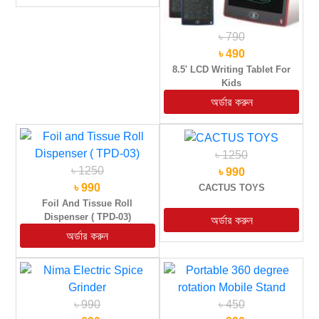
৳ 790
৳ 490
8.5' LCD Writing Tablet For
Kids
৳ 1250
৳ 1250
৳ 990
৳ 990
CACTUS TOYS
Foil And Tissue Roll
Dispenser ( TPD-03)
৳ 990
৳ 450