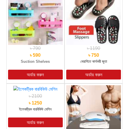
৳ 790
৳ 1190
৳ 590
৳ 750
Suction Shelves
থেরাপিতে কার্যকরী জুতা
৳ 2100
৳ 1250
ইলেকট্রিক বারবিকিউ মেশিন