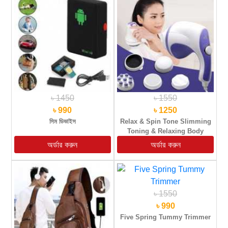
৳ 1450
৳ 1550
৳ 990
৳ 1250
সিম ডিভাইস
Relax & Spin Tone Slimming
Toning & Relaxing Body
Massager
৳ 1550
৳ 990
Five Spring Tummy Trimmer