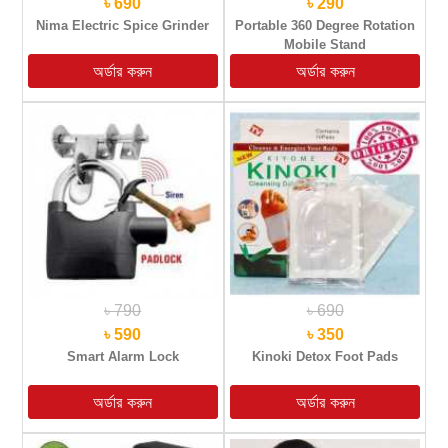
৳ 690
৳ 290
Nima Electric Spice Grinder
Portable 360 Degree Rotation
Mobile Stand
৳ 790
৳ 690
৳ 590
৳ 350
Smart Alarm Lock
Kinoki Detox Foot Pads