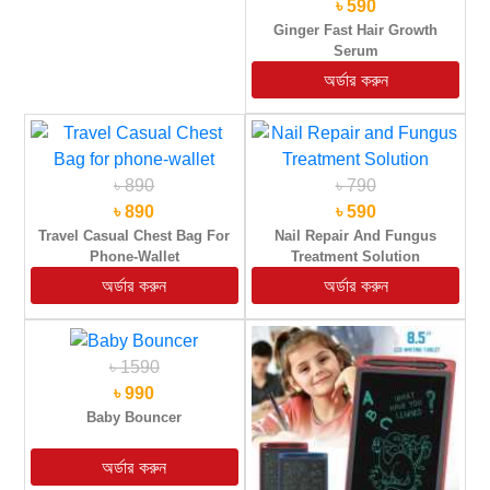
৳ 590
Ginger Fast Hair Growth
Serum
৳ 890
৳ 790
৳ 890
৳ 590
Travel Casual Chest Bag For
Nail Repair And Fungus
Phone-Wallet
Treatment Solution
৳ 1590
৳ 990
Baby Bouncer