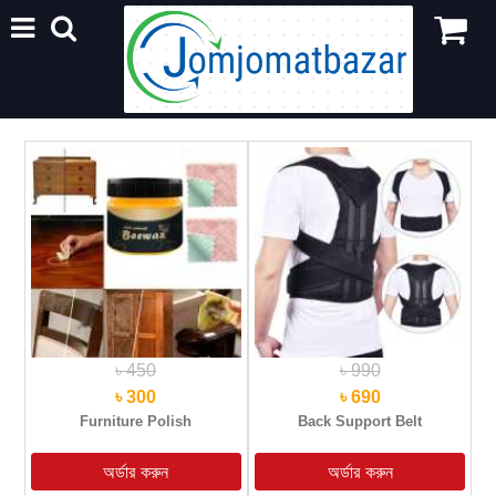
৳ 450
৳ 990
৳ 300
৳ 690
Furniture Polish
Back Support Belt